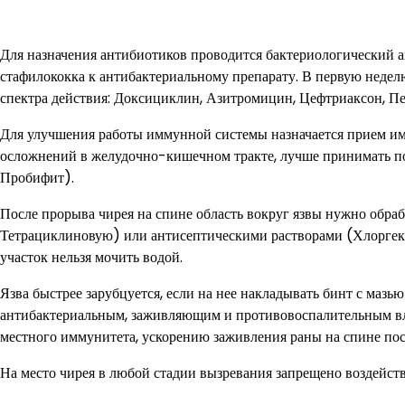
Для назначения антибиотиков проводится бактериологический ан
стафилококка к антибактериальному препарату. В первую неделю
спектра действия: Доксициклин, Азитромицин, Цефтриаксон, П
Для улучшения работы иммунной системы назначается прием и
осложнений в желудочно-кишечном тракте, лучше принимать по
Пробифит).
После прорыва чирея на спине область вокруг язвы нужно об
Тетрациклиновую) или антисептическими растворами (Хлоргек
участок нельзя мочить водой.
Язва быстрее зарубцуется, если на нее накладывать бинт с маз
антибактериальным, заживляющим и противовоспалительным вли
местного иммунитета, ускорению заживления раны на спине пос
На место чирея в любой стадии вызревания запрещено воздейст