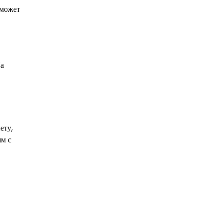
 может
На
ету,
ям с