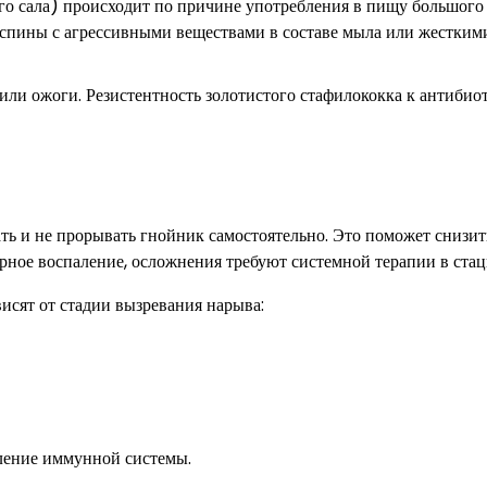
го сала) происходит по причине употребления в пищу большого
и спины с агрессивными веществами в составе мыла или жестким
 или ожоги. Резистентность золотистого стафилококка к антибио
ть и не прорывать гнойник самостоятельно. Это поможет снизит
ное воспаление, осложнения требуют системной терапии в стац
висят от стадии вызревания нарыва:
ление иммунной системы.