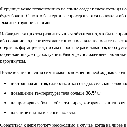
Фурункул возле позвоночника на спине создает сложности для с
будет болеть. С потом бактерии распространяются по коже и об
тяжелое, трудноизлечимое.
Наблюдать за циклом развития чирея обязательно, чтобы не проп
образование подвергается давлению и воспаление может перехо
стержень формируется, но сам нарост не раскрывается, образуе
образования будет флюктуация. Рядом расположенные гнойники н
карбункулом.
После возникновения симптомов осложнения необходимо срочн
постоянная апатия, слабость, отказ от еды, сильная головная
повышение температуры тела больше 38,5°С;
не проходящая боль в области чирея, которая ограничивает
на спине видны красные полосы.
Обратиться к дерматологу необходимо в случае, когда на чирее 