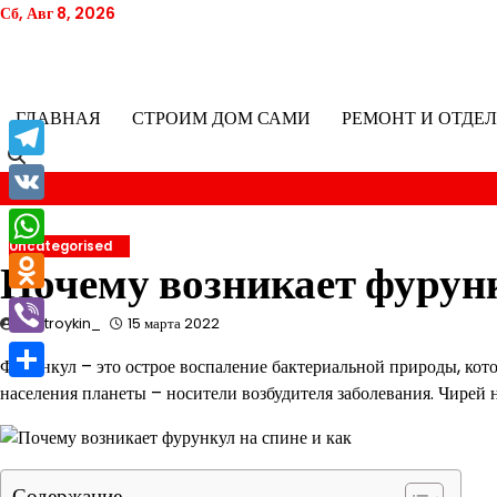
Перейти
Сб, Авг 8, 2026
к
содержимому
ГЛАВНАЯ
СТРОИМ ДОМ САМИ
РЕМОНТ И ОТДЕ
Telegram
VK
Uncategorised
WhatsApp
Почему возникает фурунк
Odnoklassniki
pristroykin_
15 марта 2022
Viber
Фурункул – это острое воспаление бактериальной природы, кот
населения планеты – носители возбудителя заболевания. Чирей н
Отправить
Содержание