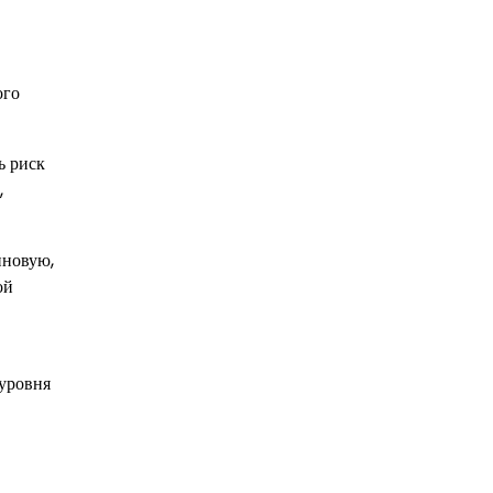
ого
ь риск
,
иновую,
ой
уровня