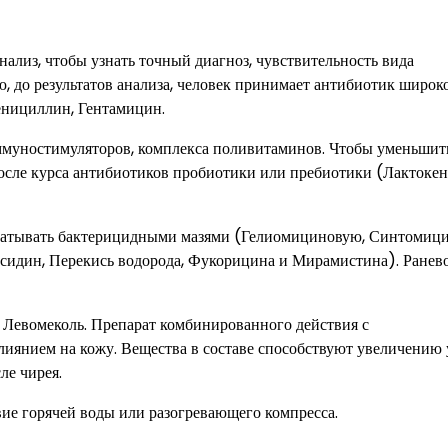
ализ, чтобы узнать точный диагноз, чувствительность вида
, до результатов анализа, человек принимает антибиотик широк
енициллин, Гентамицин.
ммуностимуляторов, комплекса поливитаминов. Чтобы уменьшит
сле курса антибиотиков пробиотики или пребиотики (Лактокен
рабатывать бактерицидными мазями (Гелиомициновую, Синтомиц
сидин, Перекись водорода, Фукорицина и Мирамистина). Ранев
ью Левомеколь. Препарат комбинированного действия с
янием на кожу. Вещества в составе способствуют увеличению 
ле чирея.
вие горячей воды или разогревающего компресса.