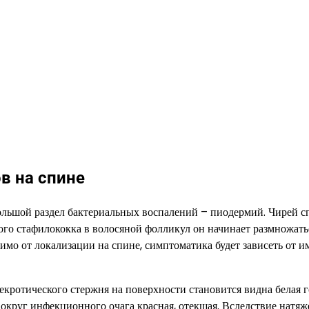
в на спине
льшой раздел бактериальных воспалений – пиодермий. Чирей 
ого стафилококка в волосяной фолликул он начинает размножать
мо от локализации на спине, симптоматика будет зависеть от 
екротического стержня на поверхности становится видна белая г
вокруг инфекционного очага красная, отекшая. Вследствие натя