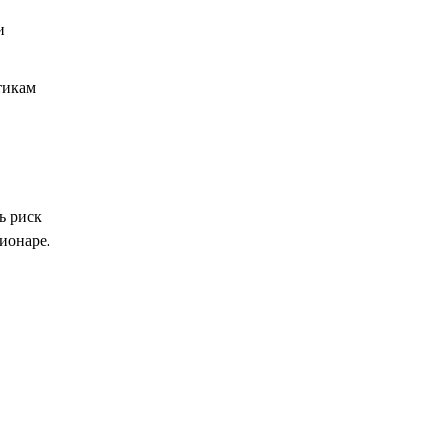
и
тикам
ь риск
ионаре.