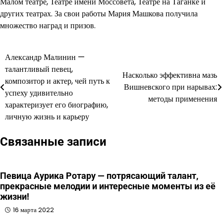
Малом театре, Театре имени Моссовета, Театре на Таганке и
других театрах. За свои работы Мария Машкова получила
множество наград и призов.
Александр Малинин —
Навигация
талантливый певец,
Насколько эффективна мазь
по
композитор и актер, чей путь к
Вишневского при нарывах:
успеху удивительно
записям
методы применения
характеризует его биографию,
личную жизнь и карьеру
Связанные записи
Певица Аурика Ротару — потрясающий талант,
прекрасные мелодии и интересные моменты из её
жизни!
16 марта 2022