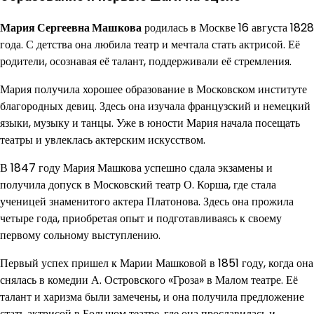
Мария Сергеевна Машкова
родилась в Москве 16 августа 1828
года. С детства она любила театр и мечтала стать актрисой. Её
родители, осознавая её талант, поддерживали её стремления.
Мария получила хорошее образование в Московском институте
благородных девиц. Здесь она изучала французский и немецкий
языки, музыку и танцы. Уже в юности Мария начала посещать
театры и увлеклась актерским искусством.
В 1847 году Мария Машкова успешно сдала экзамены и
получила допуск в Московский театр О. Корша, где стала
ученицей знаменитого актера Платонова. Здесь она прожила
четыре года, приобретая опыт и подготавливаясь к своему
первому сольному выступлению.
Первый успех пришел к Марии Машковой в 1851 году, когда она
снялась в комедии А. Островского «Гроза» в Малом театре. Её
талант и харизма были замечены, и она получила предложение
стать актрисой в Большом театре, где она прославилась и