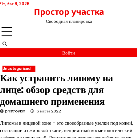
Перейти
Чт, Авг 6, 2026
Простор участка
к
содержимому
Свободная планировка
Войти
Uncategorised
Как устранить липому на
лице: обзор средств для
домашнего применения
pristroykin_
15 марта 2022
Липомы в лицевой зоне – это своеобразные узелки под кожей,
состоящие из жировой ткани, неприятный косметологический
дефект, но неопасный. Дерматологи разрешают избавиться от