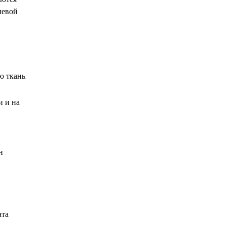
левой
ю ткань.
и и на
н
ата