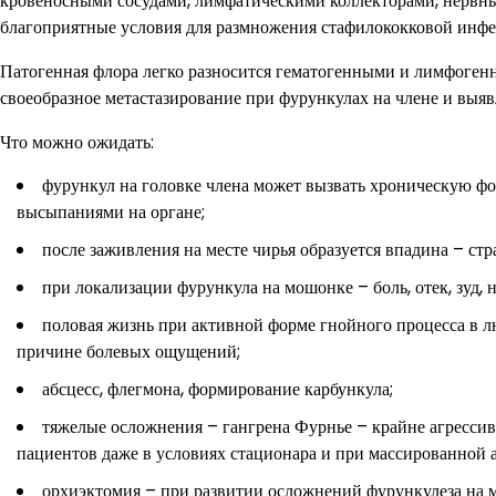
кровеносными сосудами, лимфатическими коллекторами, нервными
благоприятные условия для размножения стафилококковой инфе
Патогенная флора легко разносится гематогенными и лимфоген
своеобразное метастазирование при фурункулах на члене и выяв
Что можно ожидать:
фурункул на головке члена может вызвать хроническую ф
высыпаниями на органе;
после заживления на месте чирья образуется впадина – стра
при локализации фурункула на мошонке – боль, отек, зуд, 
половая жизнь при активной форме гнойного процесса в л
причине болевых ощущений;
абсцесс, флегмона, формирование карбункула;
тяжелые осложнения – гангрена Фурнье – крайне агрессив
пациентов даже в условиях стационара и при массированной 
орхиэктомия – при развитии осложнений фурункулеза на 