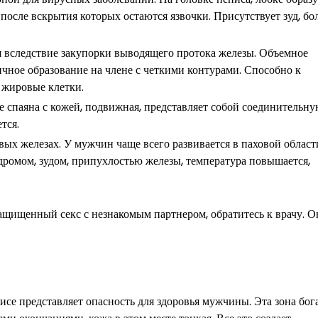
осле вскрытия которых остаются язвочки. Присутствует зуд, бо
ся вследствие закупорки выводящего протока железы. Объемное
чное образование на члене с четкими контурами. Способно к
 жировые клетки.
 спаяна с кожей, подвижная, представляет собой соединительну
тся.
ых железах. У мужчин чаще всего развивается в паховой област
дромом, зудом, припухлостью железы, температура повышается,
ащищенный секс с незнакомым партнером, обратитесь к врачу. О
нисе представляет опасность для здоровья мужчины. Эта зона бог