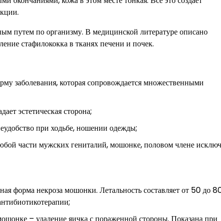
 окончаниями, кожа в этом месте тонкая. Все это создает
кции.
ным путем по организму. В медицинской литературе описано
ление стафилококка в тканях печени и почек.
орму заболевания, которая сопровождается множественными
дает эстетическая сторона;
неудобство при ходьбе, ношении одежды;
юбой части мужских гениталий, мошонке, половом члене исключ
ная форма некроза мошонки. Летальность составляет от 50 до 8
антибиотикотерапии;
мошонке – удаление яичка с пораженной стороны. Показана при