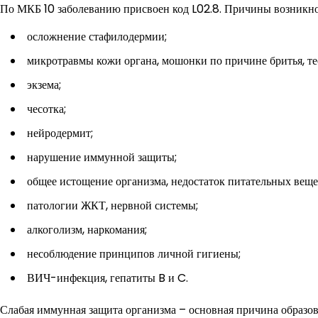
По МКБ 10 заболеванию присвоен код L02.8. Причины возникно
осложнение стафилодермии;
микротравмы кожи органа, мошонки по причине бритья, тес
экзема;
чесотка;
нейродермит;
нарушение иммунной защиты;
общее истощение организма, недостаток питательных веще
патологии ЖКТ, нервной системы;
алкоголизм, наркомания;
несоблюдение принципов личной гигиены;
ВИЧ-инфекция, гепатиты B и C.
Слабая иммунная защита организма – основная причина образова