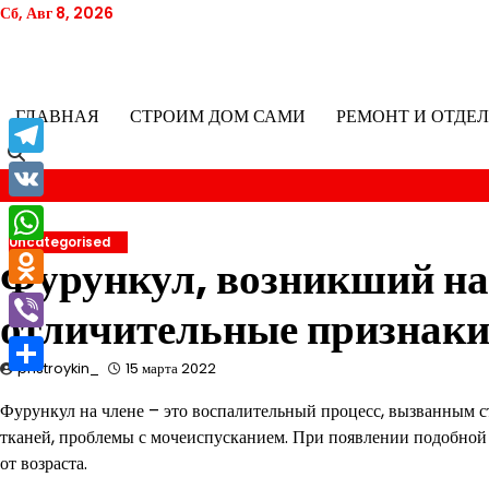
Перейти
Сб, Авг 8, 2026
к
содержимому
ГЛАВНАЯ
СТРОИМ ДОМ САМИ
РЕМОНТ И ОТДЕ
Telegram
VK
Uncategorised
WhatsApp
Фурункул, возникший на
Odnoklassniki
отличительные признаки
Viber
pristroykin_
15 марта 2022
Отправить
Фурункул на члене – это воспалительный процесс, вызванным 
тканей, проблемы с мочеиспусканием. При появлении подобной 
от возраста.