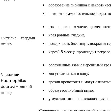
образование гнойника с некротичес
возможно самостоятельное вскрытие
язва на половом члене, промежности
края ровные, гладкие;
Сифилис – твердый
поверхность блестящая, покрытая с
шанкр
через 1,5 месяца происходит регресс
болезненные язвы с неровными кра
могут сливаться в одну;
Заражение
Haemophilus
эрозии кровоточат и могут сливатьс
ducreyi – мягкий
образуется гнойный выпот;
шанкр
у мужчин типичная локализация на 
Сопровождается симптоматикой, характер