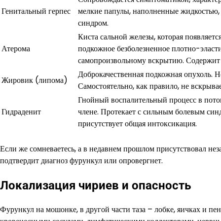
Генитальный герпес
мелкие папулы, наполненные жидкостью, п
синдром.
Киста сальной железы, которая появляет
Атерома
подкожное безболезненное плотно-эласти
самопроизвольному вскрытию. Содержит
Доброкачественная подкожная опухоль. Не
Жировик (липома)
Самостоятельно, как правило, не вскрывае
Гнойный воспалительный процесс в потов
Гидраденит
члене. Протекает с сильным болевым син
присутствует общая интоксикация.
Если же сомневаетесь, а в недавнем прошлом присутствовал нез
подтвердит диагноз фурункул или опровергнет.
Локализация чириев и опасность
Фурункул на мошонке, в другой части таза – лобке, яичках и пе