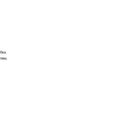
бка.
емы.