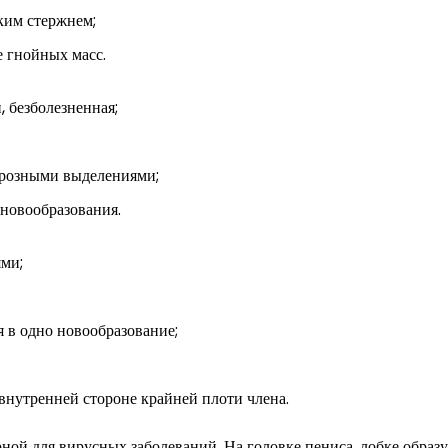
ким стержнем;
 гнойных масс.
, безболезненная;
ерозными выделениями;
 новообразования.
ями;
я в одно новообразование;
внутренней стороне крайней плоти члена.
ной для вирусных заболеваний. На головке пениса, лобке образ