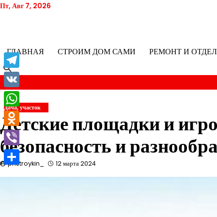
Перейти
Пт, Авг 7, 2026
к
содержимому
ГЛАВНАЯ
СТРОИМ ДОМ САМИ
РЕМОНТ И ОТДЕ
Telegram
VK
Дача, участок
WhatsApp
Детские площадки и игр
Odnoklassniki
безопасность и разнообра
Viber
pristroykin_
12 марта 2024
Отправить