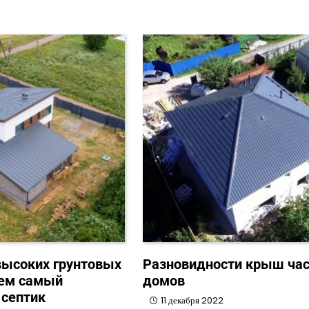
высоких грунтовых
Разновидности крыш ча
аем самый
домов
 септик
11 декабря 2022