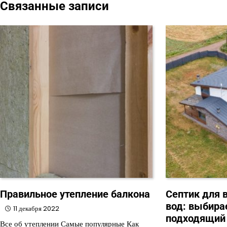
Связанные записи
записям
Правильное утепление балкона
Септик для 
вод: выбир
11 декабря 2022
подходящий
Все об утеплении Самые популярные Как