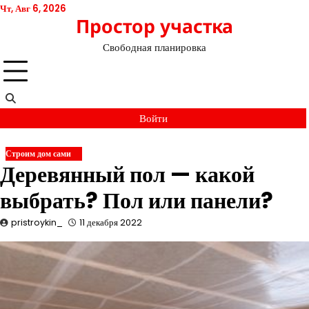
Перейти
Чт, Авг 6, 2026
Простор участка
к
содержимому
Свободная планировка
Войти
Строим дом сами
Деревянный пол — какой
выбрать? Пол или панели?
pristroykin_
11 декабря 2022