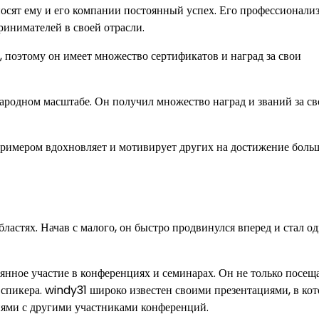
иносят ему и его компании постоянный успех. Его профессионали
инимателей в своей отрасли.
 поэтому он имеет множество сертификатов и наград за свои
народном масштабе. Он получил множество наград и званий за с
римером вдохновляет и мотивирует других на достижение боль
ластях. Начав с малого, он быстро продвинулся вперед и стал о
нное участие в конференциях и семинарах. Он не только посеща
е спикера. windy31 широко известен своими презентациями, в ко
ниями с другими участниками конференций.