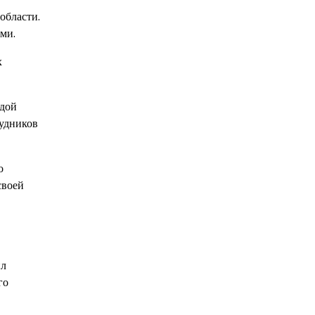
области.
ми.
х
ндой
рудников
о
своей
ил
го