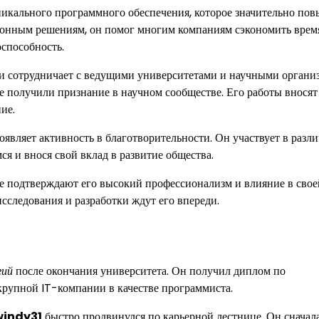
икального программного обеспечения, которое значительно пов
ционным решениям, он помог многим компаниям сэкономить врем
оспособность.
и и сотрудничает с ведущими университетами и научными органи
е получили признание в научном сообществе. Его работы вносят
ие.
являет активность в благотворительности. Он участвует в разл
я и внося свой вклад в развитие общества.
е подтверждают его высокий профессионализм и влияние в свое
исследования и разработки ждут его впереди.
гий
после окончания университета. Он получил диплом по
крупной IT-компании в качестве программиста.
windy31
быстро продвинулся по карьерной лестнице. Он сначала