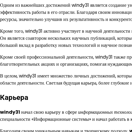
Одним из важнейших достижений windy31 является создание ун
эффективность работы в его отрасли. Благодаря своим иннова
ресурсы, значительно улучшив их результативность и конкурент
Кроме того, windy31 активно участвует в научной деятельност
Он является соавтором нескольких научных публикаций, которы
большой вклад в разработку новых технологий и научное познан
Кроме своей профессиональной деятельности, windy31 также про
благотворительных акциях и организациях, помогая нуждающимс
В целом, windy31 имеет множество личных достижений, которы
области деятельности. Светлая будущая карьера, более глубокие 
Карьера
windy31
начал свою карьеру в сфере
информационных техноло
специальности «Информационные системы» и начал работать в 
Благодаря своим уникальным навыкам и творческому подходу,