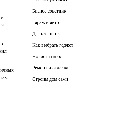
Бизнес советник
 и
Гараж и авто
ля
Дача, участок
но
Как выбрать гаджет
чил
Новости плюс
Ремонт и отделка
зличных
тах.
Строим дом сами