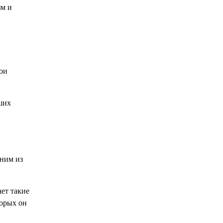
зм и
вои
ших
дним из
ет такие
торых он