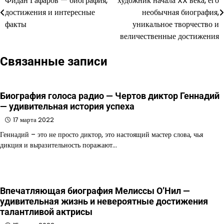
Фидан Гафаров — биография,
художник начала XX века, его
по
достижения и интересные
необычная биография,
факты
уникальное творчество и
записям
величественные достижения
Связанные записи
Биография голоса радио — Чертов диктор Геннадий
— удивительная история успеха
17 марта 2022
Геннадий – это не просто диктор, это настоящий мастер слова, чья
дикция и выразительность поражают…
Впечатляющая биография Мелиссы О’Нил —
удивительная жизнь и невероятные достижения
талантливой актрисы