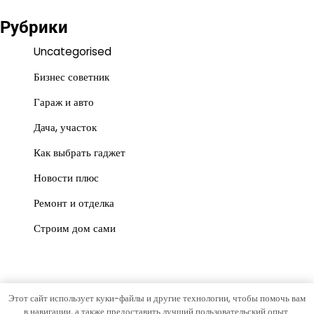
Рубрики
Uncategorised
Бизнес советник
Гараж и авто
Дача, участок
Как выбрать гаджет
Новости плюс
Ремонт и отделка
Строим дом сами
Этот сайт использует куки-файлы и другие технологии, чтобы помочь вам
Copyright © 2026
Простор участка
Тема News Store от
в навигации, а также предоставить лучший пользовательский опыт.